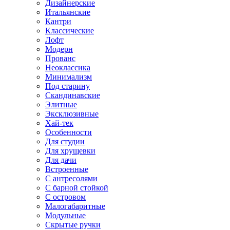
Дизайнерские
Итальянские
Кантри
Классические
Лофт
Модерн
Прованс
Неоклассика
Минимализм
Под старину
Скандинавские
Элитные
Эксклюзивные
Хай-тек
Особенности
Для студии
Для хрущевки
Для дачи
Встроенные
С антресолями
С барной стойкой
С островом
Малогабаритные
Модульные
Скрытые ручки