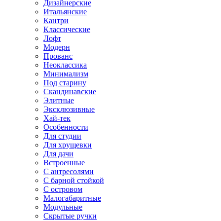
Дизайнерские
Итальянские
Кантри
Классические
Лофт
Модерн
Прованс
Неоклассика
Минимализм
Под старину
Скандинавские
Элитные
Эксклюзивные
Хай-тек
Особенности
Для студии
Для хрущевки
Для дачи
Встроенные
С антресолями
С барной стойкой
С островом
Малогабаритные
Модульные
Скрытые ручки