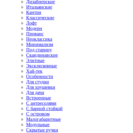
Дизайнерские
Итальянские
Кантри
Классические
Лофт
Модерн
Прованс
Неоклассика
Минимализм
Под старину
Скандинавские
Элитные
Эксклюзивные
Хай-тек
Особенности
Для студии
Для хрущевки
Для дачи
Встроенные
С антресолями
С барной стойкой
С островом
Малогабаритные
Модульные
Скрытые ручки