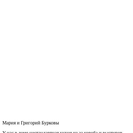
Мария и Григорий Бурковы
У нас в доме нестандартная кухня из-за короба и выступов,