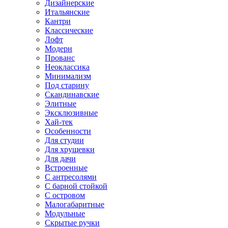
Дизайнерские
Итальянские
Кантри
Классические
Лофт
Модерн
Прованс
Неоклассика
Минимализм
Под старину
Скандинавские
Элитные
Эксклюзивные
Хай-тек
Особенности
Для студии
Для хрущевки
Для дачи
Встроенные
С антресолями
С барной стойкой
С островом
Малогабаритные
Модульные
Скрытые ручки