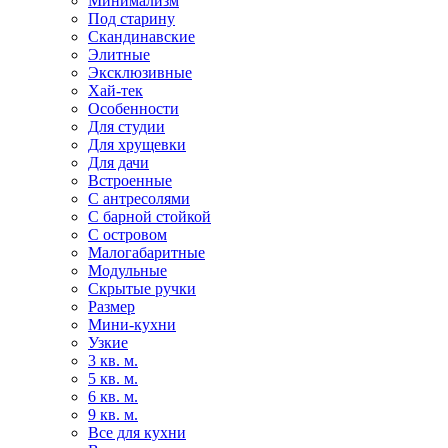
Минимализм
Под старину
Скандинавские
Элитные
Эксклюзивные
Хай-тек
Особенности
Для студии
Для хрущевки
Для дачи
Встроенные
С антресолями
С барной стойкой
С островом
Малогабаритные
Модульные
Скрытые ручки
Размер
Мини-кухни
Узкие
3 кв. м.
5 кв. м.
6 кв. м.
9 кв. м.
Все для кухни