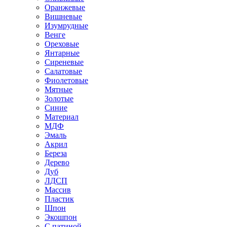
Оранжевые
Вишневые
Изумрудные
Венге
Ореховые
Янтарные
Сиреневые
Салатовые
Фиолетовые
Мятные
Золотые
Синие
Материал
МДФ
Эмаль
Акрил
Береза
Дерево
Дуб
ЛДСП
Массив
Пластик
Шпон
Экошпон
С патиной