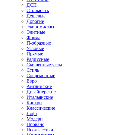
ДСП
Стоимость
Дешевые
Дорогие
Эконом-класс
Элитные
Форма
П-образные
Угловые
Прямые
Радиусные
Скошенные углы
Стиль
Современные
Евро
Английские
Дизайнерские
Итальянские
Кантри
Классические
Лофт
Модерн
Прованс
Неоклассика