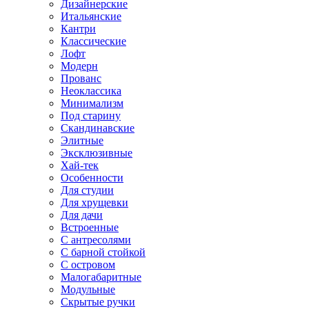
Дизайнерские
Итальянские
Кантри
Классические
Лофт
Модерн
Прованс
Неоклассика
Минимализм
Под старину
Скандинавские
Элитные
Эксклюзивные
Хай-тек
Особенности
Для студии
Для хрущевки
Для дачи
Встроенные
С антресолями
С барной стойкой
С островом
Малогабаритные
Модульные
Скрытые ручки