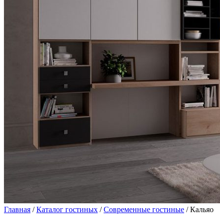
Главная
/
Каталог гостиных
/
Современные гостиные
/ Кальяо