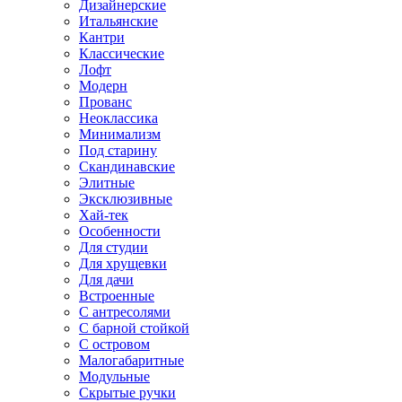
Дизайнерские
Итальянские
Кантри
Классические
Лофт
Модерн
Прованс
Неоклассика
Минимализм
Под старину
Скандинавские
Элитные
Эксклюзивные
Хай-тек
Особенности
Для студии
Для хрущевки
Для дачи
Встроенные
С антресолями
С барной стойкой
С островом
Малогабаритные
Модульные
Скрытые ручки