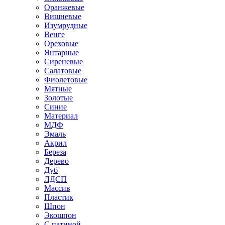
Оранжевые
Вишневые
Изумрудные
Венге
Ореховые
Янтарные
Сиреневые
Салатовые
Фиолетовые
Мятные
Золотые
Синие
Материал
МДФ
Эмаль
Акрил
Береза
Дерево
Дуб
ЛДСП
Массив
Пластик
Шпон
Экошпон
С патиной