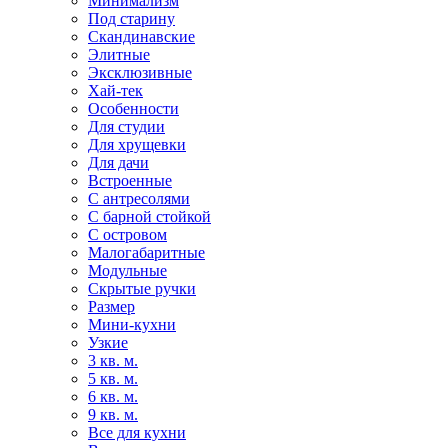
Минимализм
Под старину
Скандинавские
Элитные
Эксклюзивные
Хай-тек
Особенности
Для студии
Для хрущевки
Для дачи
Встроенные
С антресолями
С барной стойкой
С островом
Малогабаритные
Модульные
Скрытые ручки
Размер
Мини-кухни
Узкие
3 кв. м.
5 кв. м.
6 кв. м.
9 кв. м.
Все для кухни