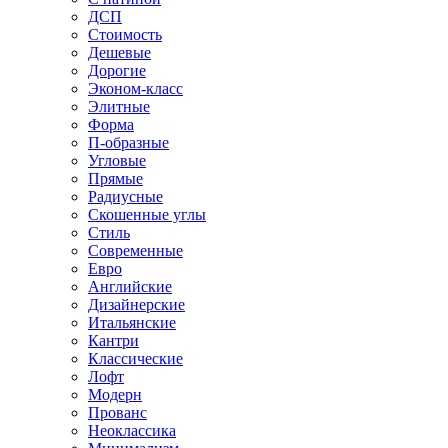
ДСП
Стоимость
Дешевые
Дорогие
Эконом-класс
Элитные
Форма
П-образные
Угловые
Прямые
Радиусные
Скошенные углы
Стиль
Современные
Евро
Английские
Дизайнерские
Итальянские
Кантри
Классические
Лофт
Модерн
Прованс
Неоклассика