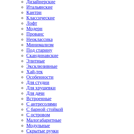
Дизайнерские
Итальянские
Кантри
Классические
Лофт
Модерн
Прованс
Неоклассика
Минимализм
Под старину
Скандинавские
Элитные
Эксклюзивные
Хай-тек
Особенности
Для студии
Для хрущевки
Для дачи
Встроенные
С антресолями
С барной стойкой
С островом
Малогабаритные
Модульные
Скрытые ручки