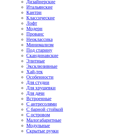
Дизайнерские
Итальянские
Кантри
Классические
Лофт
Модерн
Прованс
Неоклассика
Минимализм
Под старину
Скандинавские
Элитные
Эксклюзивные
Хай-тек
Особенности
Для студии
Для хрущевки
Для дачи
Встроенные
С антресолями
С барной стойкой
С островом
Малогабаритные
Модульные
Скрытые ручки