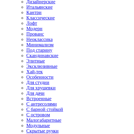
Дизайнерские
Итальянские
Кантри
Классические
Лофт
Модерн
Прованс
Неоклассика
Минимализм
Под старину
Скандинавские
Элитные
Эксклюзивные
Хай-тек
Особенности
Для студии
Для хрущевки
Для дачи
Встроенные
С антресолями
С барной стойкой
С островом
Малогабаритные
Модульные
Скрытые ручки