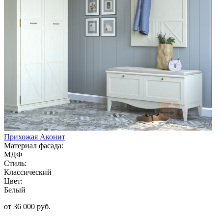
Прихожая Аконит
Материал фасада:
МДФ
Стиль:
Классический
Цвет:
Белый
от 36 000 руб.