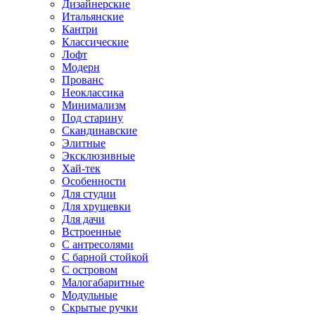
Дизайнерские
Итальянские
Кантри
Классические
Лофт
Модерн
Прованс
Неоклассика
Минимализм
Под старину
Скандинавские
Элитные
Эксклюзивные
Хай-тек
Особенности
Для студии
Для хрущевки
Для дачи
Встроенные
С антресолями
С барной стойкой
С островом
Малогабаритные
Модульные
Скрытые ручки