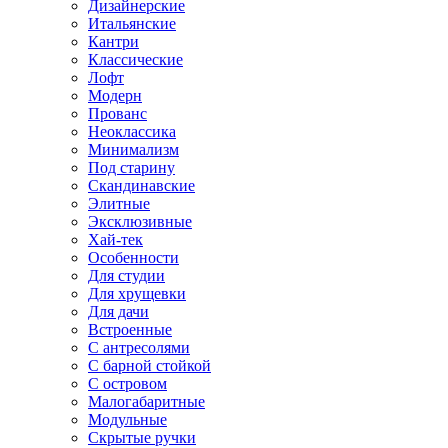
Дизайнерские
Итальянские
Кантри
Классические
Лофт
Модерн
Прованс
Неоклассика
Минимализм
Под старину
Скандинавские
Элитные
Эксклюзивные
Хай-тек
Особенности
Для студии
Для хрущевки
Для дачи
Встроенные
С антресолями
С барной стойкой
С островом
Малогабаритные
Модульные
Скрытые ручки