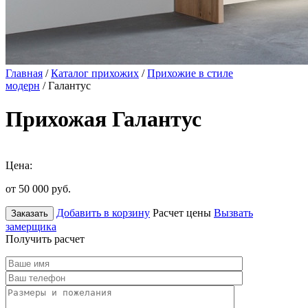
Главная
/
Каталог прихожих
/
Прихожие в стиле
модерн
/ Галантус
Прихожая Галантус
Цена:
от 50 000
руб.
Добавить в корзину
Расчет цены
Вызвать
Заказать
замерщика
Получить расчет