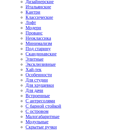
Дизайнерские
Итальянские
Кантри
Классические
Лофт
Модерн
Прованс
Неоклассика
Минимализм
Под старину
Скандинавские
Элитные
Эксклюзивные
Хай-тек
Особенности
Для студии
Для хрущевки
Для дачи
Встроенные
С антресолями
С барной стойкой
С островом
Малогабаритные
Модульные
Скрытые ручки