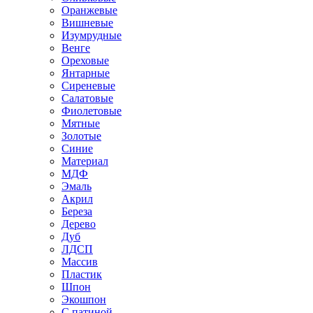
Оранжевые
Вишневые
Изумрудные
Венге
Ореховые
Янтарные
Сиреневые
Салатовые
Фиолетовые
Мятные
Золотые
Синие
Материал
МДФ
Эмаль
Акрил
Береза
Дерево
Дуб
ЛДСП
Массив
Пластик
Шпон
Экошпон
С патиной