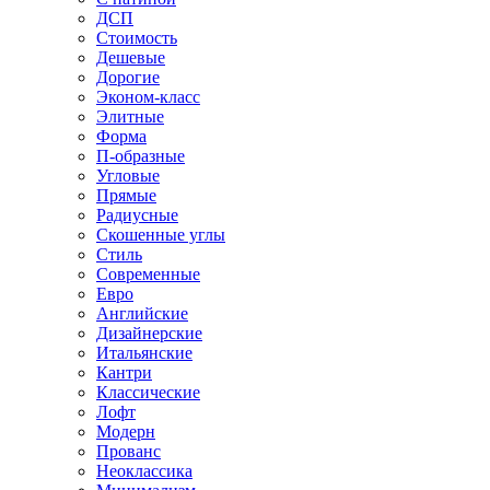
ДСП
Стоимость
Дешевые
Дорогие
Эконом-класс
Элитные
Форма
П-образные
Угловые
Прямые
Радиусные
Скошенные углы
Стиль
Современные
Евро
Английские
Дизайнерские
Итальянские
Кантри
Классические
Лофт
Модерн
Прованс
Неоклассика