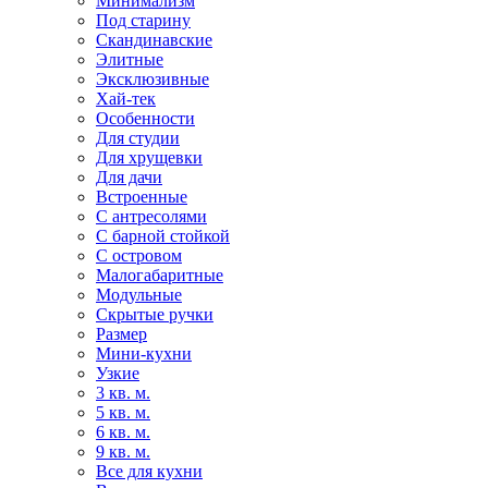
Минимализм
Под старину
Скандинавские
Элитные
Эксклюзивные
Хай-тек
Особенности
Для студии
Для хрущевки
Для дачи
Встроенные
С антресолями
С барной стойкой
С островом
Малогабаритные
Модульные
Скрытые ручки
Размер
Мини-кухни
Узкие
3 кв. м.
5 кв. м.
6 кв. м.
9 кв. м.
Все для кухни