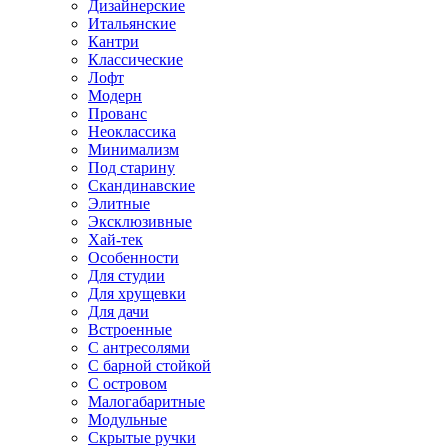
Дизайнерские
Итальянские
Кантри
Классические
Лофт
Модерн
Прованс
Неоклассика
Минимализм
Под старину
Скандинавские
Элитные
Эксклюзивные
Хай-тек
Особенности
Для студии
Для хрущевки
Для дачи
Встроенные
С антресолями
С барной стойкой
С островом
Малогабаритные
Модульные
Скрытые ручки