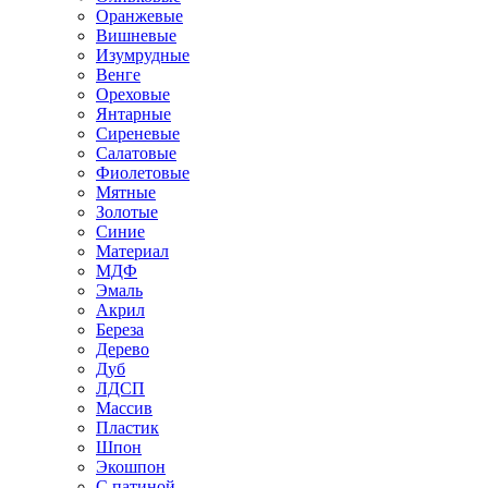
Оранжевые
Вишневые
Изумрудные
Венге
Ореховые
Янтарные
Сиреневые
Салатовые
Фиолетовые
Мятные
Золотые
Синие
Материал
МДФ
Эмаль
Акрил
Береза
Дерево
Дуб
ЛДСП
Массив
Пластик
Шпон
Экошпон
С патиной