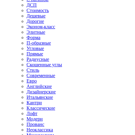
ДСП
Стоимость
Дешевые
Дорогие
Эконом-класс
Элитные
Форма
П-образные
Угловые
Прямые
Радиусные
Скошенные углы
Стиль
Современные
Евро
Английские
Дизайнерские
Итальянские
Кантри
Классические
Лофт
Модерн
Прованс
Неоклассика