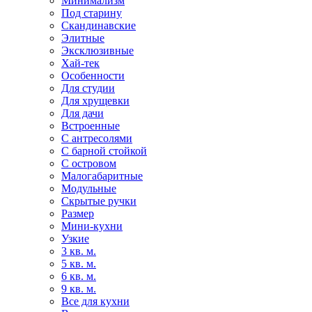
Минимализм
Под старину
Скандинавские
Элитные
Эксклюзивные
Хай-тек
Особенности
Для студии
Для хрущевки
Для дачи
Встроенные
С антресолями
С барной стойкой
С островом
Малогабаритные
Модульные
Скрытые ручки
Размер
Мини-кухни
Узкие
3 кв. м.
5 кв. м.
6 кв. м.
9 кв. м.
Все для кухни