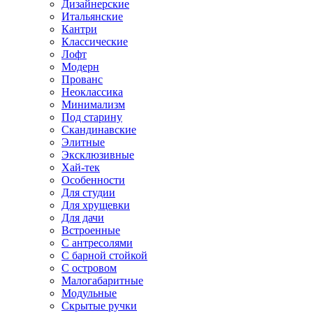
Дизайнерские
Итальянские
Кантри
Классические
Лофт
Модерн
Прованс
Неоклассика
Минимализм
Под старину
Скандинавские
Элитные
Эксклюзивные
Хай-тек
Особенности
Для студии
Для хрущевки
Для дачи
Встроенные
С антресолями
С барной стойкой
С островом
Малогабаритные
Модульные
Скрытые ручки