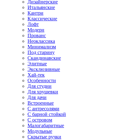
Дизайнерские
Итальянские
Кантри
Классические
Лофт
Модерн
Прованс
Неоклассика
Минимализм
Под старину
Скандинавские
Элитные
Эксклюзивные
Хай-тек
Особенности
Для студии
Для хрущевки
Для дачи
Встроенные
С антресолями
С барной стойкой
С островом
Малогабаритные
Модульные
Скрытые ручки