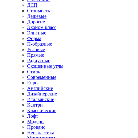
ДСП
Стоимость
Дешевые
Дорогие
Эконом-класс
Элитные
Форма
П-образные
Угловые
Прямые
Радиусные
Скошенные углы
Стиль
Современные
Евро
Английские
Дизайнерские
Итальянские
Кантри
Классические
Лофт
Модерн
Прованс
Неоклассика