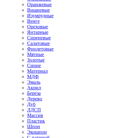
Оранжевые
Вишневые
Изумрудные
Венге
Ореховые
Янтарные
Сиреневые
Салатовые
Фиолетовые
Мятные
Золотые
Синие
Материал
МДФ
Эмаль
Акрил
Береза
Дерево
Дуб
ЛДСП
Массив
Пластик
Шпон
Экошпон
С патиной