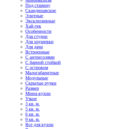
Минимализм
Под старину
Скандинавские
Элитные
Эксклюзивные
Хай-тек
Особенности
Для студии
Для хрущевки
Для дачи
Встроенные
С антресолями
С барной стойкой
С островом
Малогабаритные
Модульные
Скрытые ручки
Размер
Мини-кухни
Узкие
3 кв. м.
5 кв. м.
6 кв. м.
9 кв. м.
Все для кухни