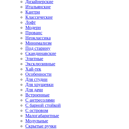
Дизайнерские
Итальянские
Кантри
Классические
Лофт
Модерн
Прованс
Неоклассика
Минимализм
Под старину
Скандинавские
Элитные
Эксклюзивные
Хай-тек
Особенности
Для студии
Для хрущевки
Для дачи
Встроенные
С антресолями
С барной стойкой
С островом
Малогабаритные
Модульные
Скрытые ручки