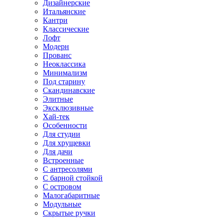
Дизайнерские
Итальянские
Кантри
Классические
Лофт
Модерн
Прованс
Неоклассика
Минимализм
Под старину
Скандинавские
Элитные
Эксклюзивные
Хай-тек
Особенности
Для студии
Для хрущевки
Для дачи
Встроенные
С антресолями
С барной стойкой
С островом
Малогабаритные
Модульные
Скрытые ручки