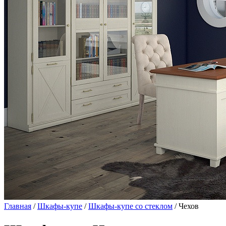
Главная
/
Шкафы-купе
/
Шкафы-купе со стеклом
/ Чехов