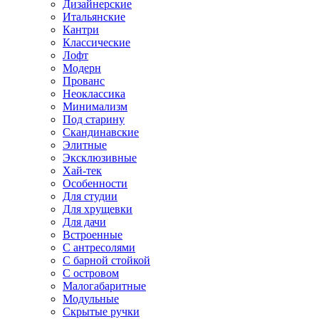
Дизайнерские
Итальянские
Кантри
Классические
Лофт
Модерн
Прованс
Неоклассика
Минимализм
Под старину
Скандинавские
Элитные
Эксклюзивные
Хай-тек
Особенности
Для студии
Для хрущевки
Для дачи
Встроенные
С антресолями
С барной стойкой
С островом
Малогабаритные
Модульные
Скрытые ручки