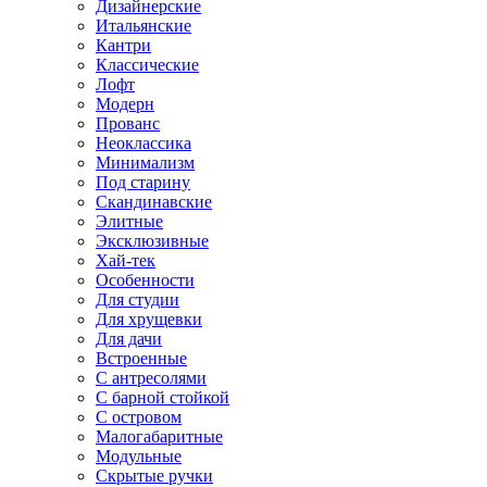
Дизайнерские
Итальянские
Кантри
Классические
Лофт
Модерн
Прованс
Неоклассика
Минимализм
Под старину
Скандинавские
Элитные
Эксклюзивные
Хай-тек
Особенности
Для студии
Для хрущевки
Для дачи
Встроенные
С антресолями
С барной стойкой
С островом
Малогабаритные
Модульные
Скрытые ручки