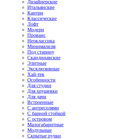
Дизайнерские
Итальянские
Кантри
Классические
Лофт
Модерн
Прованс
Неоклассика
Минимализм
Под старину
Скандинавские
Элитные
Эксклюзивные
Хай-тек
Особенности
Для студии
Для хрущевки
Для дачи
Встроенные
С антресолями
С барной стойкой
С островом
Малогабаритные
Модульные
Скрытые ручки