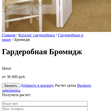
Главная
/
Каталог гардеробных
/
Гардеробные в
нишу
/ Бромидж
Гардеробная Бромидж
Цена:
от 36 000
руб.
Добавить в корзину
Расчет цены
Вызвать
Заказать
замерщика
Получить расчет