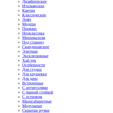
Дизайнерские
Итальянские
Кантри
Классические
Лофт
Модерн
Прованс
Неоклассика
Минимализм
Под старину
Скандинавские
Элитные
Эксклюзивные
Хай-тек
Особенности
Для студии
Для хрущевки
Для дачи
Встроенные
С антресолями
С барной стойкой
С островом
Малогабаритные
Модульные
Скрытые ручки