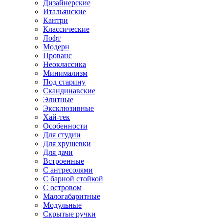
Дизайнерские
Итальянские
Кантри
Классические
Лофт
Модерн
Прованс
Неоклассика
Минимализм
Под старину
Скандинавские
Элитные
Эксклюзивные
Хай-тек
Особенности
Для студии
Для хрущевки
Для дачи
Встроенные
С антресолями
С барной стойкой
С островом
Малогабаритные
Модульные
Скрытые ручки