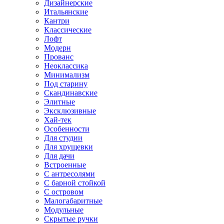
Дизайнерские
Итальянские
Кантри
Классические
Лофт
Модерн
Прованс
Неоклассика
Минимализм
Под старину
Скандинавские
Элитные
Эксклюзивные
Хай-тек
Особенности
Для студии
Для хрущевки
Для дачи
Встроенные
С антресолями
С барной стойкой
С островом
Малогабаритные
Модульные
Скрытые ручки