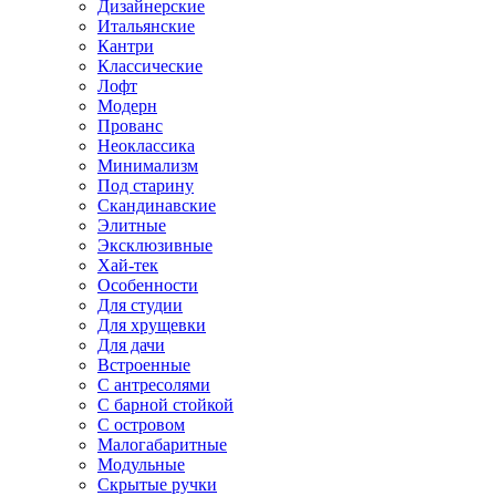
Дизайнерские
Итальянские
Кантри
Классические
Лофт
Модерн
Прованс
Неоклассика
Минимализм
Под старину
Скандинавские
Элитные
Эксклюзивные
Хай-тек
Особенности
Для студии
Для хрущевки
Для дачи
Встроенные
С антресолями
С барной стойкой
С островом
Малогабаритные
Модульные
Скрытые ручки