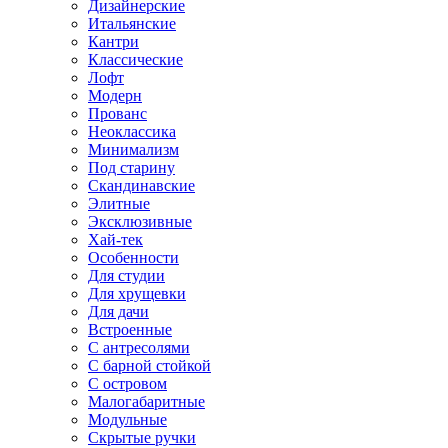
Дизайнерские
Итальянские
Кантри
Классические
Лофт
Модерн
Прованс
Неоклассика
Минимализм
Под старину
Скандинавские
Элитные
Эксклюзивные
Хай-тек
Особенности
Для студии
Для хрущевки
Для дачи
Встроенные
С антресолями
С барной стойкой
С островом
Малогабаритные
Модульные
Скрытые ручки