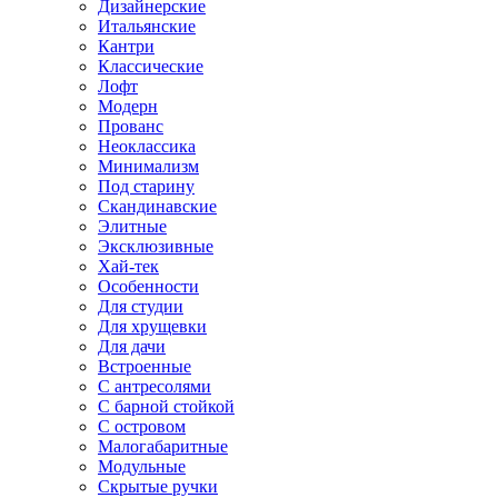
Дизайнерские
Итальянские
Кантри
Классические
Лофт
Модерн
Прованс
Неоклассика
Минимализм
Под старину
Скандинавские
Элитные
Эксклюзивные
Хай-тек
Особенности
Для студии
Для хрущевки
Для дачи
Встроенные
С антресолями
С барной стойкой
С островом
Малогабаритные
Модульные
Скрытые ручки