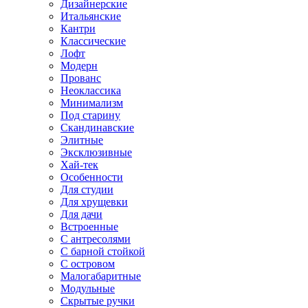
Дизайнерские
Итальянские
Кантри
Классические
Лофт
Модерн
Прованс
Неоклассика
Минимализм
Под старину
Скандинавские
Элитные
Эксклюзивные
Хай-тек
Особенности
Для студии
Для хрущевки
Для дачи
Встроенные
С антресолями
С барной стойкой
С островом
Малогабаритные
Модульные
Скрытые ручки