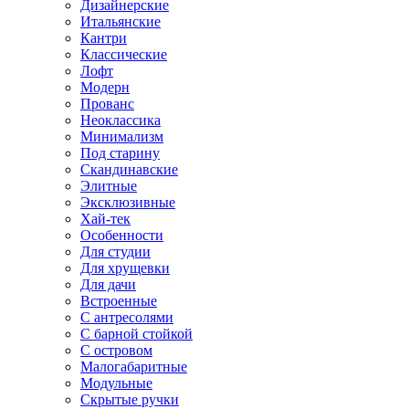
Дизайнерские
Итальянские
Кантри
Классические
Лофт
Модерн
Прованс
Неоклассика
Минимализм
Под старину
Скандинавские
Элитные
Эксклюзивные
Хай-тек
Особенности
Для студии
Для хрущевки
Для дачи
Встроенные
С антресолями
С барной стойкой
С островом
Малогабаритные
Модульные
Скрытые ручки