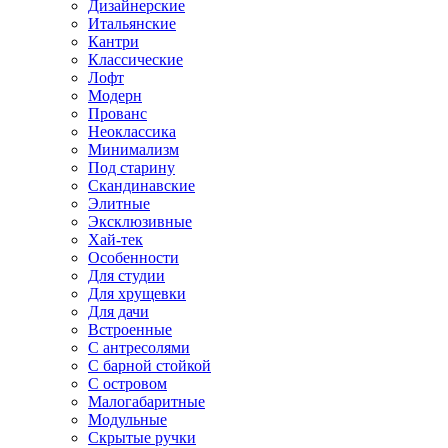
Дизайнерские
Итальянские
Кантри
Классические
Лофт
Модерн
Прованс
Неоклассика
Минимализм
Под старину
Скандинавские
Элитные
Эксклюзивные
Хай-тек
Особенности
Для студии
Для хрущевки
Для дачи
Встроенные
С антресолями
С барной стойкой
С островом
Малогабаритные
Модульные
Скрытые ручки