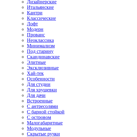
Дизайнерские
Итальянские
Кантри
Классические
Лофт
Модерн
Прованс
Неоклассика
Минимализм
Под старину
Скандинавские
Элитные
Эксклюзивные
Хай-тек
Особенности
Для студии
Для хрущевки
Для дачи
Встроенные
С антресолями
С барной стойкой
С островом
Малогабаритные
Модульные
Скрытые ручки